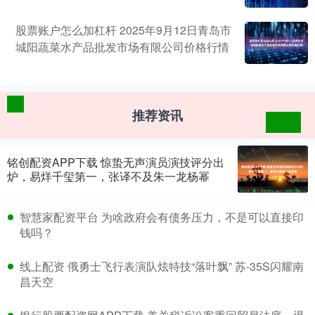
股票账户怎么加杠杆 2025年9月12日青岛市
城阳蔬菜水产品批发市场有限公司价格行情
推荐资讯
铭创配资APP下载 惊蛰无声演员演技评分出
炉，易烊千玺第一，张译不及朱一龙杨幂
智慧家配资平台 为啥政府会有债务压力，不是可以直接印
钱吗？
线上配资 俄勇士飞行表演队炫特技“落叶飘” 苏-35S闪耀南
昌天空