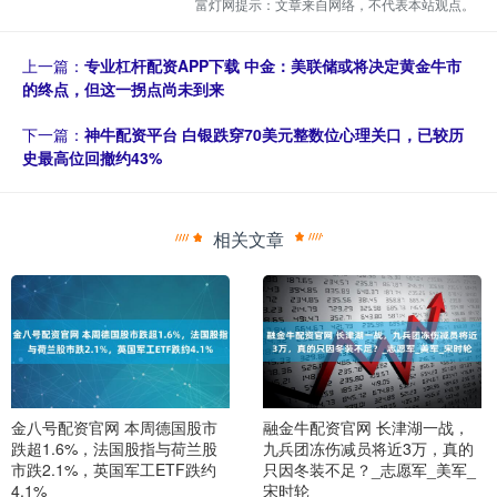
富灯网提示：文章来自网络，不代表本站观点。
上一篇：
专业杠杆配资APP下载 中金：美联储或将决定黄金牛市
的终点，但这一拐点尚未到来
下一篇：
神牛配资平台 白银跌穿70美元整数位心理关口，已较历
史最高位回撤约43%
相关文章
金八号配资官网 本周德国股市
融金牛配资官网 长津湖一战，
跌超1.6%，法国股指与荷兰股
九兵团冻伤减员将近3万，真的
市跌2.1%，英国军工ETF跌约
只因冬装不足？_志愿军_美军_
4.1%
宋时轮