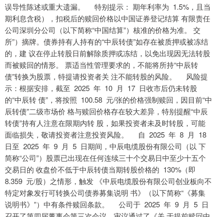
误导性陈述或重大遗漏。 特别提示： 期年利率为 1.5%，且当
期利息含税），扣税后的赎回价格以中国证券登记结算 有限责任
公司深圳分公司（以下简称“中国结算”）核准的价格为准。 交
所”）摘牌。债券持有人持有的“中辰转债”如存在被质押或被冻结
的，建 议在停止转股日前解除质押或冻结，以免出现因无法转股
而被赎回的情形。 票适当性管理要求的，不能将所持“中辰转
债”转换为股票，特提请投资者关 注不能转股的风险。 风险提
示：根据安排，截至 2025 年 10 月 17 日收市后仍未转股
的“中辰转 债”，将按照 100.58 元/张的价格强制赎回，因目前“中
辰转债”二级市场价 格与赎回价格存在较大差异，特别提醒“中辰
转债”持有人注意在限期内转 股，如果投资者未及时转股，可能
面临损失，敬请投资者注意投资风险。 自 2025 年 8 月 18
日至 2025 年 9 月 5 日期间，中辰电缆股份有限公司（以 下
简称“公司”）股票已出现在任何连续三十个交易日中至少十五个
交易日的 收盘价不低于中辰转债当期转股价格的 130%（即
8.359 元/股）之情形，触发 《中辰电缆股份有限公司创业板向不
特定对象发行可转换公司债券募集说明 书》（以下简称“《募集
说明书》”）中有条件赎回条款。 公司于 2025 年 9 月 5 日
召开了第四届董事会第三次会议，审议通过了《关 于提前赎回中