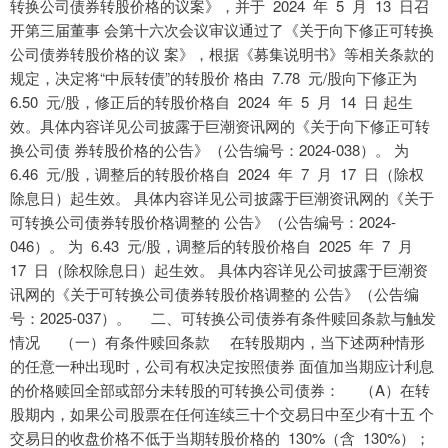
转换公司债券转股价格的议案》，并于 2024 年 5 月 13 日召
开第三届董事 会第十六次会议审议通过了《关于向下修正可转换
公司债券转股价格的议 案》，根据《募集说明书》等相关条款的
规定，决定将“中辰转债”的转股价 格由 7.78 元/股向下修正为
6.50 元/股，修正后的转股价格自 2024 年 5 月 14 日 起生
效。具体内容详见公司披露于巨潮资讯网的《关于向下修正可转
换公司债 券转股价格的公告》（公告编号：2024-038）。 为
6.46 元/股，调整后的转股价格自 2024 年 7 月 17 日（除权
除息日）起生效。 具体内容详见公司披露于巨潮资讯网的《关于
可转换公司债券转股价格调整的 公告》（公告编号：2024-
046）。 为 6.43 元/股，调整后的转股价格自 2025 年 7 月
17 日（除权除息日）起生效。 具体内容详见公司披露于巨潮资
讯网的《关于可转换公司债券转股价格调整的 公告》（公告编
号：2025-037）。 二、可转换公司债券有条件赎回条款与触发
情况 （一）有条件赎回条款 在转股期内，当下述两种情形
的任意一种出现时，公司有权决定按照债券 面值加当期应计利息
的价格赎回全部或部分未转股的可转换公司债券： （A）在转
股期内，如果公司股票在任何连续三十个交易日中至少有十五 个
交易日的收盘价格不低于当期转股价格的 130%（含 130%）；