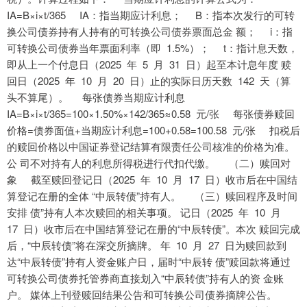
IA=B×i×t/365 IA：指当期应计利息； B：指本次发行的可转
换公司债券持有人持有的可转换公司债券票面总金 额； i：指
可转换公司债券当年票面利率（即 1.5%）； t：指计息天数，
即从上一个付息日（2025 年 5 月 31 日）起至本计息年度 赎
回日（2025 年 10 月 20 日）止的实际日历天数 142 天（算
头不算尾）。 每张债券当期应计利息
IA=B×i×t/365=100×1.50%×142/365≈0.58 元/张 每张债券赎回
价格=债券面值+当期应计利息=100+0.58=100.58 元/张 扣税后
的赎回价格以中国证券登记结算有限责任公司核准的价格为准。
公 司不对持有人的利息所得税进行代扣代缴。 （二）赎回对
象 截至赎回登记日（2025 年 10 月 17 日）收市后在中国结
算登记在册的全体 “中辰转债”持有人。 （三）赎回程序及时间
安排 债”持有人本次赎回的相关事项。 记日（2025 年 10 月
17 日）收市后在中国结算登记在册的“中辰转债”。本次 赎回完成
后，“中辰转债”将在深交所摘牌。 年 10 月 27 日为赎回款到
达“中辰转债”持有人资金账户日，届时“中辰转 债”赎回款将通过
可转换公司债券托管券商直接划入“中辰转债”持有人的资 金账
户。 媒体上刊登赎回结果公告和可转换公司债券摘牌公告。