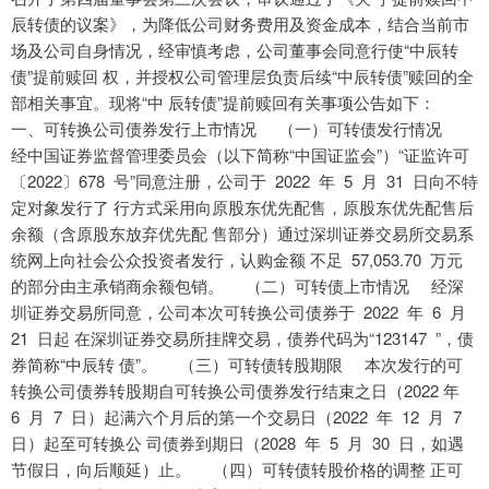
辰转债的议案》，为降低公司财务费用及资金成本，结合当前市
场及公司自身情况，经审慎考虑，公司董事会同意行使“中辰转
债”提前赎回 权，并授权公司管理层负责后续“中辰转债”赎回的全
部相关事宜。现将“中 辰转债”提前赎回有关事项公告如下：
一、可转换公司债券发行上市情况 （一）可转债发行情况
经中国证券监督管理委员会（以下简称“中国证监会”）“证监许可
〔2022〕678 号”同意注册，公司于 2022 年 5 月 31 日向不特
定对象发行了 行方式采用向原股东优先配售，原股东优先配售后
余额（含原股东放弃优先配 售部分）通过深圳证券交易所交易系
统网上向社会公众投资者发行，认购金额 不足 57,053.70 万元
的部分由主承销商余额包销。 （二）可转债上市情况 经深
圳证券交易所同意，公司本次可转换公司债券于 2022 年 6 月
21 日起 在深圳证券交易所挂牌交易，债券代码为“123147 ”，债
券简称“中辰转 债”。 （三）可转债转股期限 本次发行的可
转换公司债券转股期自可转换公司债券发行结束之日（2022 年
6 月 7 日）起满六个月后的第一个交易日（2022 年 12 月 7
日）起至可转换公 司债券到期日（2028 年 5 月 30 日，如遇
节假日，向后顺延）止。 （四）可转债转股价格的调整 正可