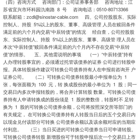
（四）咨询方式 咨询部门：公司证券事务部 咨询地址：江
苏省宜兴市环科园氿南路 8 号 咨询电话：0510-80713366
联系邮箱：zcdl@sinostar-cable.com 四、公司控股股东、实际
控制人、持股 5%以上的股东、董事、高级管理 人员在赎回条件
满足前的六个月内交易“中辰转债”的情况 经自查，公司控股股
东、实际控制人、持股 5%以上的股东、董事、高级管 理人员在
本次“中辰转债”赎回条件满足前的六个月内不存在交易“中辰转
债”的情形。 五、其他需说明的事项 （一）“中辰转债”持有
人办理转股事宜的，必须通过托管该债券的证券 公司进行转股申
报。具体转股操作建议可转换公司债券持有人在申报前咨询开 户
证券公司。 （二）可转换公司债券转股最小申报单位为 1
张，每张面额为 100 元，转 换成股份的最小单位为 1 股；同一
交易日内多次申报转股的，将合并计算转股 数量。可转换公司债
券持有人申请转换成的股份须是 1 股的整数倍，转股时不 足转
换为 1 股的可转换公司债券余额，公司将按照深交所等部门的
有关规定， 在可转换公司债券持有人转股当日后的五个交易日内
以现金兑付该部分可转换 公司债券余额以及该余额对应的当期应
付利息。 （三）当日买进的可转换公司债券当日可申请转股。
可转换公司债券转股 新增股份可于转股申报后次一个交易日上市