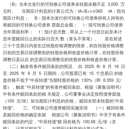
（B）当本次发行的可转换公司债券未转股余额不足 3,000 万
元时。 当期应计利息的计算公式为：IA=B×i×t/365 IA：指当
期应计利息； B：指本次发行的可转换公司债券持有人持有的
将赎回的可转换公司债券 票面总金额； i：指可转换公司债券
当年票面利率； t：指计息天数，即从上一个付息日起至本计
息年度赎回日止的实际日历天 数（算头不算尾）。 若在前述
三十个交易日内发生过转股价格调整的情形，则在转股价格调整
日前的交易日按调整前的转股价格和收盘价格计算，在转股价格
调整日及以后 的交易日按调整后的转股价格和收盘价格计算。
（二）触发有条件赎回条款的情况 自 2025 年 8 月 18 日
至 2025 年 9 月 5 日期间，公司股票已有 15 个交易日 的收
盘价格不低于“中辰转债”当期转股价格的 130%（即 8.359 元/
股），触发 “中辰转债”的有条件赎回条款。根据《募集说明书》
中有条件赎回条款的相 关规定，公司董事会决定按照债券面值
（100 元/张）加当期应计利息的价格， 赎回全部未转股的“中辰
转债”。 三、可转换公司债券赎回实施安排 （一）赎回价格
及赎回价格的确定依据 根据公司《募集说明书》中关于有条件
赎回条款的约定，“中辰转债”赎 回价格为 100.58 元/张（含
税）。计算过程如下： 当期应计利息的计算公式为：