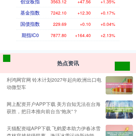
创业板指
3563.12
+47.56
+1.35%
基金指数
7242.10
+12.30
+0.17%
国债指数
229.69
+0.10
+0.04%
期指IC0
7877.80
+164.40
+2.13%
热点资讯
利鸿网官网 铃木计划2027年起向欧洲出口电
动微型车
网上配资开户APP下载 美方自知无法在台海
获胜，把日本推向前台当“炮灰”？
天猫配资端APP下载 飞鹤爱本助力伊春冰雪
森林穿越超级联赛，激活冰雪运动新动能