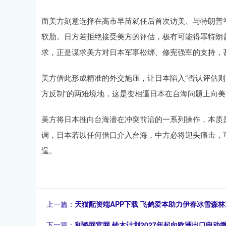
而美方刻意选择在高市早苗就任后首次访美、与特朗普
软肋。日方若拒绝接受美方的评估，极有可能得罪特朗
求，正是谋求美方对日本军事松绑、修宪强军的支持，
美方借此形成精准的外交施压，让日本陷入“否认评估
方反制”的两难境地，这是变相逼日本在台海问题上向
美方将日本推向台海潜在冲突前沿的一系列操作，本质是
调，日本若以任何借口介入台海，中方必将迎头痛击，
逞。
上一篇：
天猫配资端APP下载 飞鹤爱本助力伊春冰雪森
下一篇：
利鸿网官网 铃木计划2027年起向欧洲出口电动