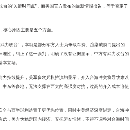
力收台的“关键时间点”，而美国官方发布的最新情报报告，等于否定了
法，核心原因主要是五个方面。
年武力收台” ，本就是部分军方人士为争取军费、渲染威胁而提出的
归理性，纠正了这一误判，明确了没有证据显示，中方有武力收台的
基本立场。
能力持续提升，美军多次兵棋推演均显示，介入台海冲突将导致难以
、中东等多地，无法支撑在西太的高强度对抗，过高的介入成本迫使
安全与西半球利益置于更优先位置，同时中美经济深度绑定，台海冲
焦虑，美方为稳定国内经济、安抚盟友情绪，不得不调整对台海时间