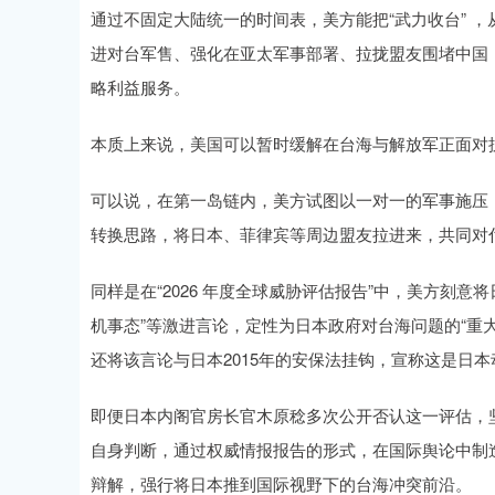
通过不固定大陆统一的时间表，美方能把“武力收台” 
进对台军售、强化在亚太军事部署、拉拢盟友围堵中国，
略利益服务。
本质上来说，美国可以暂时缓解在台海与解放军正面对
可以说，在第一岛链内，美方试图以一对一的军事施压
转换思路，将日本、菲律宾等周边盟友拉进来，共同对付
同样是在“2026 年度全球威胁评估报告”中，美方刻意
机事态”等激进言论，定性为日本政府对台海问题的“重
还将该言论与日本2015年的安保法挂钩，宣称这是日
即便日本内阁官房长官木原稔多次公开否认这一评估，坚
自身判断，通过权威情报报告的形式，在国际舆论中制造
辩解，强行将日本推到国际视野下的台海冲突前沿。