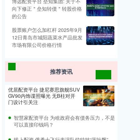
博远配资平台 垒知集团: 关于不
向下修正＂垒知转债＂转股价格
的公告
股票账户怎么加杠杆 2025年9月
12日青岛市城阳蔬菜水产品批发
市场有限公司价格行情
推荐资讯
优居配资平台 捷尼赛思旗舰SUV
GV90内饰谍照曝光 无B柱对开
门设计引关注
智慧家配资平台 为啥政府会有债务压力，不是
可以直接印钱吗？
线上配资 俄勇士飞行表演队炫特技“落叶飘”