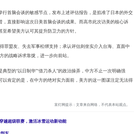
举行首脑会谈的敏感节点，发布上述评估报告，是掐准了日本的外交
普，直接影响这次日美首脑会谈的成果。而高市此次访美的核心诉
甚至希望美方认可其提升防卫力的方针。
则得罪盟友、失去军事松绑支持；承认评估则坐实介入台海、直面中
美方的战略诉求靠拢，进一步向前站。
典型的“以日制华”“借刀杀人”的政治操弄，中方不止一次明确强
可以肯定的是，在中方的绝对实力面前，美方的这一图谋注定无法得
富灯网提示：文章来自网络，不代表本站观点。
林穿越超级联赛，激活冰雪运动新动能
微型车