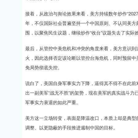
接着，从政治与舆论效果来看，美方持续数年炒作“202
年，不仅国际社会普遍坚持一个中国原则、不认同美方
围，以聚焦民生议题，继续炒作“收台”议题失去了实际
最后，从管控中美危机和冲突的角度来看，美方意识到
火，因此选择否定该论断以管控台海危机，同时预留中美
免局势彻底失控。
说白了，美国自身军事实力下降，逼得其不得不在此前
出一副美军“战无不胜”的架势，现在美军的真实战斗力
军事实力衰退的如此严重。
美方这一立场转变，表面是降温改口，本质上却是典型的
调整、以更隐蔽的手段推进遏制中国的目标。