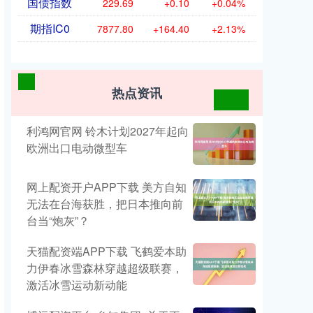
国债指数
229.69
+0.10
+0.04%
期指IC0
7877.80
+164.40
+2.13%
热点资讯
利鸿网官网 铃木计划2027年起向
欧洲出口电动微型车
网上配资开户APP下载 美方自知
无法在台海获胜，把日本推向前
台当“炮灰”？
天猫配资端APP下载 飞鹤爱本助
力伊春冰雪森林穿越超级联赛，
激活冰雪运动新动能