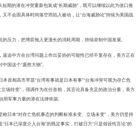
，从短期的潜在冲突重新包装成“长期威胁”，既可以继续以此为借口推
又不会因具体时间落空而陷入被动，让“台海威胁论”持续为美国战
抗的压力，把博弈拖入更漫长的消耗周期，持续牵制中国发展。
，逼迫中方在台湾问题上作出妥协的可能性已经不复存在，美方正在
中国这个“庞然大物”。
将日本首相高市早苗“台湾有事就是日本有事”“台海冲突可视为存亡危
大立场转变”，强调作为在任首相，其言论具备充足的政治分量，美方
本动用军事力量的潜在法律依据。
称日本“对存亡危机事态的判断标准未变、立场未变”，美方仍坚持
“日本已深度介入台海”的既定事实，打破日方“只是假设性言论”的