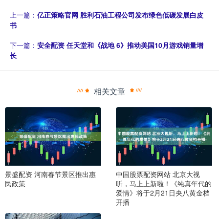
上一篇：
亿正策略官网 胜利石油工程公司发布绿色低碳发展白皮
书
下一篇：
安全配资 任天堂和《战地 6》推动美国10月游戏销量增
长
相关文章
景盛配资 河南春节景区推出惠
中国股票配资网站 北京大视
民政策
听，马上上新啦！《纯真年代的
爱情》将于2月21日央八黄金档
开播