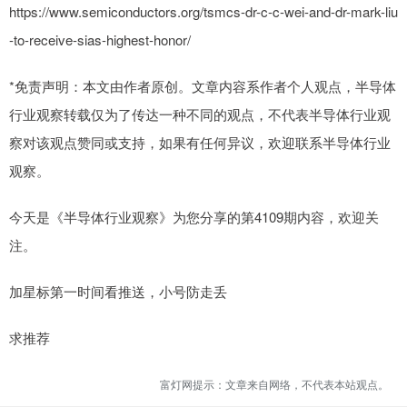
https://www.semiconductors.org/tsmcs-dr-c-c-wei-and-dr-mark-liu
-to-receive-sias-highest-honor/
*免责声明：本文由作者原创。文章内容系作者个人观点，半导体
行业观察转载仅为了传达一种不同的观点，不代表半导体行业观
察对该观点赞同或支持，如果有任何异议，欢迎联系半导体行业
观察。
今天是《半导体行业观察》为您分享的第4109期内容，欢迎关
注。
加星标第一时间看推送，小号防走丢
求推荐
富灯网提示：文章来自网络，不代表本站观点。