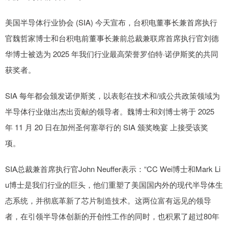
美国半导体行业协会 (SIA) 今天宣布，台积电董事长兼首席执行
官魏哲家博士和台积电前董事长兼前总裁兼联席首席执行官刘德
华博士被选为 2025 年我们行业最高荣誉罗伯特·诺伊斯奖的共同
获奖者。
SIA 每年都会颁发诺伊斯奖，以表彰在技术和/或公共政策领域为
半导体行业做出杰出贡献的领导者。魏博士和刘博士将于 2025
年 11 月 20 日在加州圣何塞举行的 SIA 颁奖晚宴 上接受该奖
项。
SIA总裁兼首席执行官John Neuffer表示：“CC Wei博士和Mark Li
u博士是我们行业的巨头，他们重塑了美国国内外的现代半导体生
态系统，并彻底革新了芯片制造技术。这两位富有远见的领导
者，在引领半导体创新的开创性工作的同时，也积累了超过80年