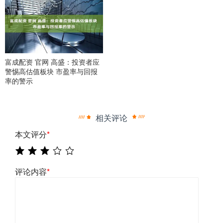
富成配资 官网 高盛：投资者应
警惕高估值板块 市盈率与回报
率的警示
相关评论
本文评分
*
评论内容
*