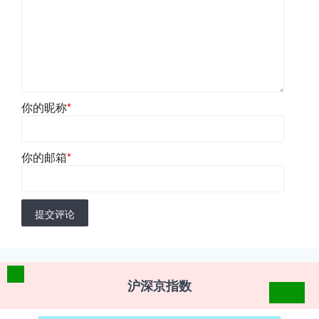
你的昵称
*
你的邮箱
*
提交评论
沪深京指数