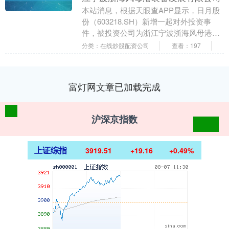
本站消息，根据天眼查APP显示，日月股
份（603218.SH）新增一起对外投资事
件，被投资公司为浙江宁波浙海风母港装
备发展有限公司，法定代表人陶建根，投
分类：在线炒股配资公司
查看：197
资占比为....
富灯网文章已加载完成
沪深京指数
上证综指
3919.51
+19.16
+0.49%