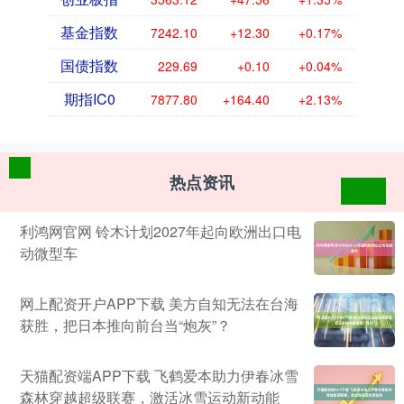
基金指数
7242.10
+12.30
+0.17%
国债指数
229.69
+0.10
+0.04%
期指IC0
7877.80
+164.40
+2.13%
热点资讯
利鸿网官网 铃木计划2027年起向欧洲出口电
动微型车
网上配资开户APP下载 美方自知无法在台海
获胜，把日本推向前台当“炮灰”？
天猫配资端APP下载 飞鹤爱本助力伊春冰雪
森林穿越超级联赛，激活冰雪运动新动能