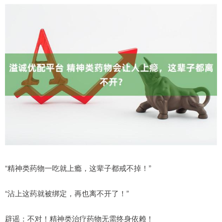
“精神类药物一吃就上瘾，这辈子都戒不掉！”
“沾上这药就被绑定，再也离不开了！”
辟谣：不对！精神类治疗药物无需终身依赖！