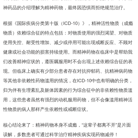
神药品的介绍理解为精神药物，最终因恐惧而拒绝规范治疗。
根据《国际疾病分类第十版（ICD-10）》，精神活性物质（成瘾
物质）依赖综合征的特点包括：对物质使用的强烈渴望、对物质
使用失控、耐受性增加、减少或停用可能出现戒断反应、不顾对
健康或社会功能的损害持续使用。而精神药物在临床中是帮助我
们改善精神症状的，遵医嘱服用时不会出现上述依赖综合征的表
现。但临床上确实有少部分患者存在对抗抑郁药、抗精神病药物
等其他非依赖性药物滥用的情况，在ICD-10中也有明确的分类，
归为伴有生理紊乱及躯体因素的行为综合征中的非依赖性物质滥
用，这些患者虽然有强烈的动机服用药物，但不会像滥用精神活
性物质的病人那样产生依赖性或戒断症状。
核心结论来了：精神药物本身不成瘾，“这辈子都离不开”是片面
误解，多数患者可通过科学治疗精神疾病实现药物减停！