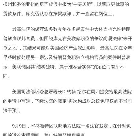
根州和乔治亚州的房产虚假申报为“主要居所”，以获取更优惠的
贷款条件。库克否认存在按揭欺诈，并一直留在岗位上。
最高法院的保守派多数今年在多起案件中大体支持允许特朗
普解雇联邦官员，但围绕库克在美联储职位的争议尚属法律“未开
垦之地”，其结果可能对美国经济产生深远影响。最高法院在今年
早些时候处理另一宗涉及特朗普免职独立机构官员的案件时曾表
示，美联储因其“结构独特、属于准私营实体”的定位而有所不
同。
美国司法部诉讼总署署长D·约翰·绍尔在周四提交给最高法院
的申请中写道，下级法院的裁定“再次构成对总统免职权的不当司
法干预”。
9月9日，华盛顿特区联邦地方法院一名法官裁定，在针对免
职的诉讼审理期间，禁止特朗普解雇库克。